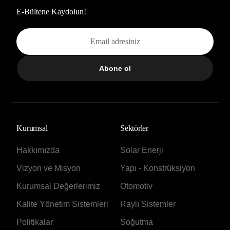
E-Bültene Kaydolun!
Abone ol
Kurumsal
Sektörler
Hakkımızda
Solar Enerji
Vizyon ve Misyon
Yapı - Konstrüksiyon
Kurumsal Değerlerimiz
Otomotiv
Kalite Yönetim Sistemleri
Raylı Sistemler
Politikalar
Soğutma